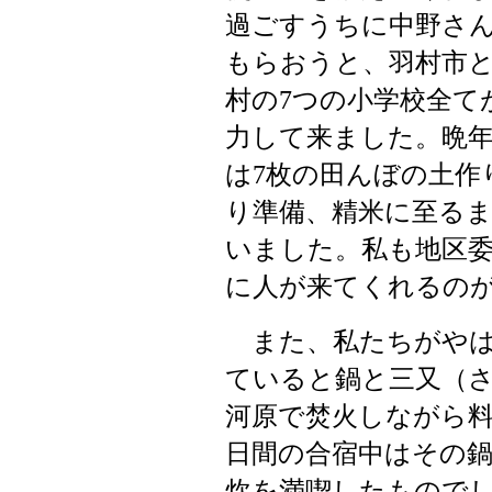
過ごすうちに中野さ
もらおうと、羽村市
村の
つの小学校全て
7
力して来ました。晩
は
枚の田んぼの土作
7
り準備、精米に至る
いました。私も地区
に人が来てくれるの
また、私たちがやは
ていると鍋と三又（
河原で焚火しながら
日間の合宿中はその
炊を満喫したもので