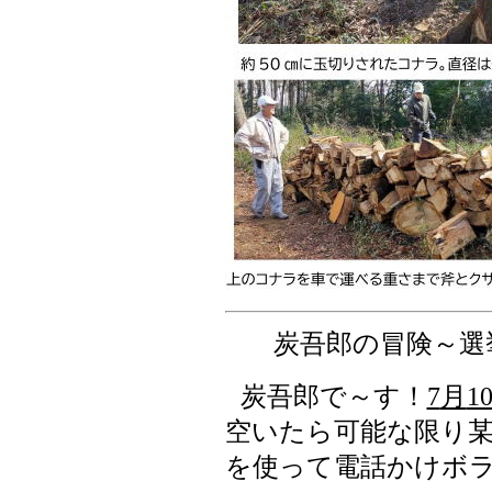
炭吾郎の冒険
～
選
炭吾郎で～す！
7
月
1
空いたら可能な限り
を使って電話かけボ