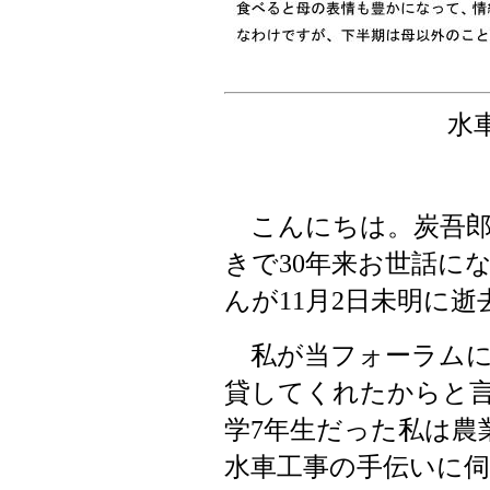
水
こんにちは。炭吾郎
きで
年来お世話に
30
んが
月
日未明に逝
11
2
私が当フォーラムに
貸してくれたからと
学
年生だった私は農
7
水車工事の手伝いに