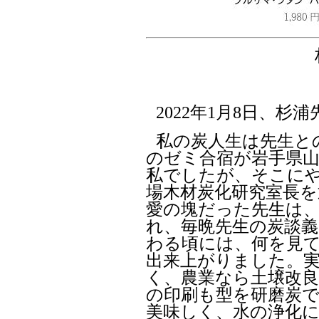
2022
年
1
月
8
日、杉浦
私の炭人生は先生と
のゼミ合宿が岩手県
私でしたが、そこに
場木材炭化研究室長
愛の塊だった先生は
れ、毎晩先生の炭談
わる頃には、何を見
出来上がりました。
く、農業なら土壌改良
の印刷も型を研磨炭
美味しく、水の浄化