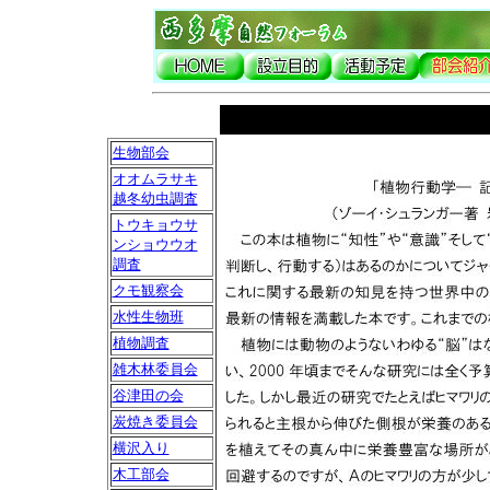
生物部会
オオムラサキ
越冬幼虫調査
トウキョウサ
ンショウウオ
調査
クモ観察会
水性生物班
植物調査
雑木林委員会
谷津田の会
炭焼き委員会
横沢入り
木工部会