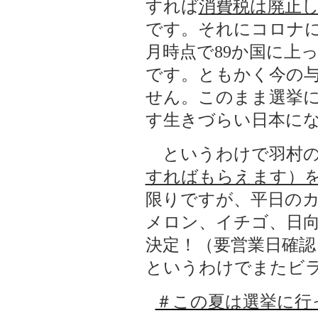
すれば
消費税は廃止
です。それにコロナ
月時点で
89
か国に上
です。ともかく今の
せん。このまま選挙
す生きづらい日本に
というわけで羽村の
すればもらえます）
限りですが、平日の
メロン、イチゴ、日
決定！（要営業日確
というわけでまたビ
＃この夏は選挙に行