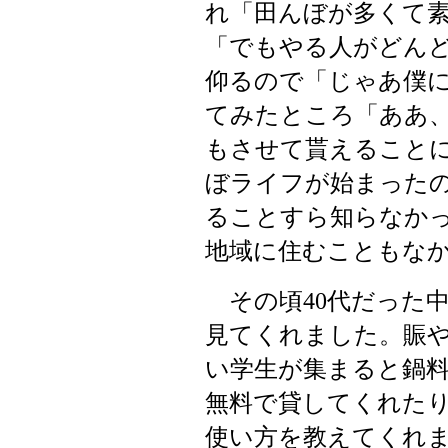
れ「田んぼが多くて
「でもやる人がどん
仰るので「じゃあ僕
てみたところ「ああ
もさせて貰えること
ぼライフが始まった
ることすら知らなか
地域に住むこともな
その頃
代だった
40
見てくれました。賑
い学生が集まると鍋
無料で貸してくれた
使い方を教えてくれ