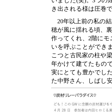
(
)
3
き出される様は圧巻
年以上前の私の結
20
穂が風に揺れる頃、
作ってくれ、
階にモ
2
いを呼ぶことができ
こつと古民家の柱や
年かけて建てたもの
実にとても豊かでし
た中野さん、しばし