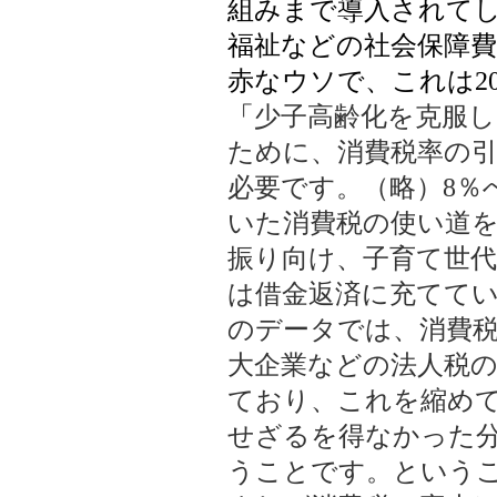
組みまで導入されて
福祉などの社会保障
赤なウソで、これは
2
「
少子高齢化を克服し
ために、消費税率の
必要です。（略）
8
％
いた消費税の使い道
振り向け、子育て世
は借金返済に充てて
のデータでは、消費
大企業などの法人税
ており、これを縮めて
せざるを得なかった分
うことです。という